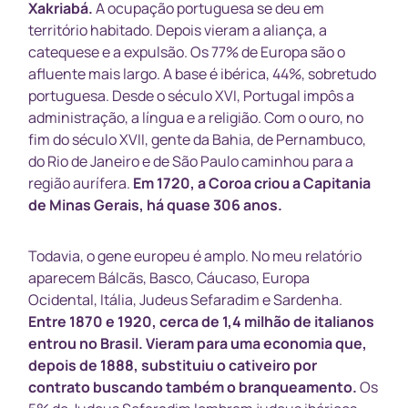
Xakriabá.
A ocupação portuguesa se deu em
território habitado. Depois vieram a aliança, a
catequese e a expulsão. Os 77% de Europa são o
afluente mais largo. A base é ibérica, 44%, sobretudo
portuguesa. Desde o século XVI, Portugal impôs a
administração, a língua e a religião. Com o ouro, no
fim do século XVII, gente da Bahia, de Pernambuco,
do Rio de Janeiro e de São Paulo caminhou para a
região aurífera.
Em 1720, a Coroa criou a Capitania
de Minas Gerais, há quase 306 anos.
Todavia, o gene europeu é amplo. No meu relatório
aparecem Bálcãs, Basco, Cáucaso, Europa
Ocidental, Itália, Judeus Sefaradim e Sardenha.
Entre 1870 e 1920, cerca de 1,4 milhão de italianos
entrou no Brasil.
Vieram para uma economia que,
depois de 1888, substituiu o cativeiro por
contrato buscando também o branqueamento.
Os