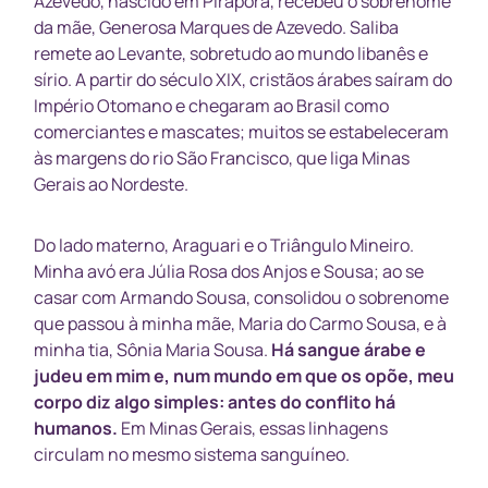
Azevedo, nascido em Pirapora, recebeu o sobrenome
da mãe, Generosa Marques de Azevedo. Saliba
remete ao Levante, sobretudo ao mundo libanês e
sírio. A partir do século XIX, cristãos árabes saíram do
Império Otomano e chegaram ao Brasil como
comerciantes e mascates; muitos se estabeleceram
às margens do rio São Francisco, que liga Minas
Gerais ao Nordeste.
Do lado materno, Araguari e o Triângulo Mineiro.
Minha avó era Júlia Rosa dos Anjos e Sousa; ao se
casar com Armando Sousa, consolidou o sobrenome
que passou à minha mãe, Maria do Carmo Sousa, e à
minha tia, Sônia Maria Sousa.
Há sangue árabe e
judeu em mim e, num mundo em que os opõe, meu
corpo diz algo simples: antes do conflito há
humanos.
Em Minas Gerais, essas linhagens
circulam no mesmo sistema sanguíneo.