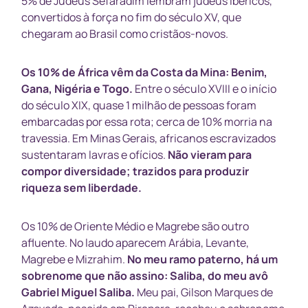
5% de Judeus Sefaradim lembram judeus ibéricos,
convertidos à força no fim do século XV, que
chegaram ao Brasil como cristãos-novos.
Os 10% de África vêm da Costa da Mina: Benim,
Gana, Nigéria e Togo.
Entre o século XVIII e o início
do século XIX, quase 1 milhão de pessoas foram
embarcadas por essa rota; cerca de 10% morria na
travessia. Em Minas Gerais, africanos escravizados
sustentaram lavras e ofícios.
Não vieram para
compor diversidade; trazidos para produzir
riqueza sem liberdade.
Os 10% de Oriente Médio e Magrebe são outro
afluente. No laudo aparecem Arábia, Levante,
Magrebe e Mizrahim.
No meu ramo paterno, há um
sobrenome que não assino: Saliba, do meu avô
Gabriel Miguel Saliba.
Meu pai, Gilson Marques de