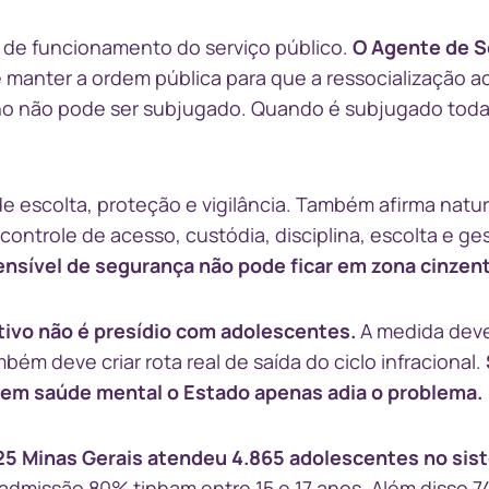
 de funcionamento do serviço público.
O Agente de 
 manter a ordem pública para que a ressocialização 
ho não pode ser subjugado. Quando é subjugado toda 
s de escolta, proteção e vigilância. Também afirma natu
controle de acesso, custódia, disciplina, escolta e ge
nsível de segurança não pode ficar em zona cinzent
ivo não é presídio com adolescentes.
A medida dev
ém deve criar rota real de saída do ciclo infracional.
 sem saúde mental o Estado apenas adia o problema.
5 Minas Gerais atendeu 4.865 adolescentes no sis
dmissão 80% tinham entre 15 e 17 anos. Além disso 7