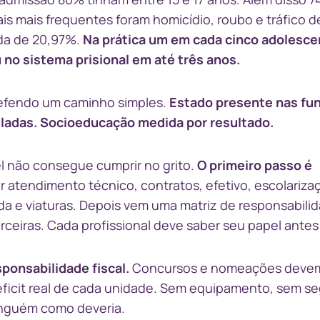
is mais frequentes foram homicídio, roubo e tráfico d
da de 20,97%.
Na prática um em cada cinco adolesc
 no sistema prisional em até três anos.
efendo um caminho simples.
Estado presente nas fu
uladas. Socioeducação medida por resultado.
 não consegue cumprir no grito.
O primeiro passo é
 atendimento técnico, contratos, efetivo, escolariza
ada e viaturas. Depois vem uma matriz de responsabili
ceiras. Cada profissional deve saber seu papel antes 
ponsabilidade fiscal.
Concursos e nomeações deve
déficit real de cada unidade. Sem equipamento, sem s
ninguém como deveria.