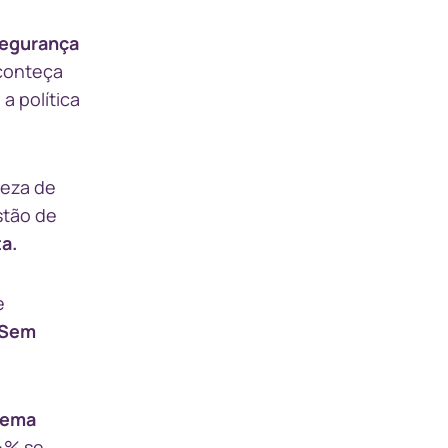
Segurança
aconteça
a política
reza de
stão de
a.
e
Sem
tema
4% se