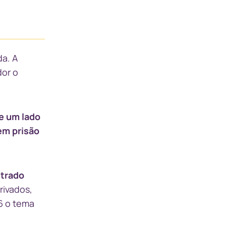
da. A
dor o
De um lado
em prisão
strado
rivados,
6 o tema