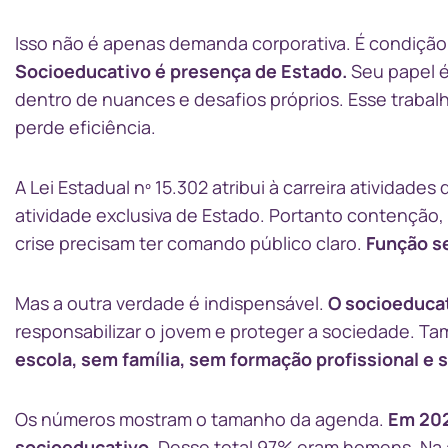
Isso não é apenas demanda corporativa. É condição
Socioeducativo é presença de Estado.
Seu papel é
dentro de nuances e desafios próprios. Esse trabal
perde eficiência.
A Lei Estadual nº 15.302 atribui à carreira atividade
atividade exclusiva de Estado. Portanto contenção, 
crise precisam ter comando público claro.
Função se
Mas a outra verdade é indispensável.
O socioeducat
responsabilizar o jovem e proteger a sociedade. Tamb
escola, sem família, sem formação profissional e
Os números mostram o tamanho da agenda.
Em 202
socioeducativo.
Desse total 97% eram homens. Na a