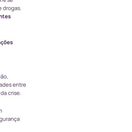
e drogas.
entes
nções
ção,
dades entre
da crise.
m
egurança