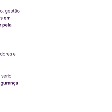
ão, gestão
es em
 pela
idores e
 sério
gurança